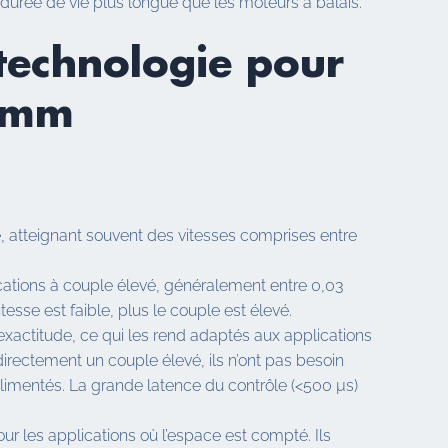
durée de vie plus longue que les moteurs à balais.
 technologie pour
5 mm
, atteignant souvent des vitesses comprises entre
ications à couple élevé, généralement entre 0,03
esse est faible, plus le couple est élevé.
exactitude, ce qui les rend adaptés aux applications
rectement un couple élevé, ils n’ont pas besoin
 alimentés. La grande latence du contrôle (<500 µs)
 les applications où l’espace est compté. Ils