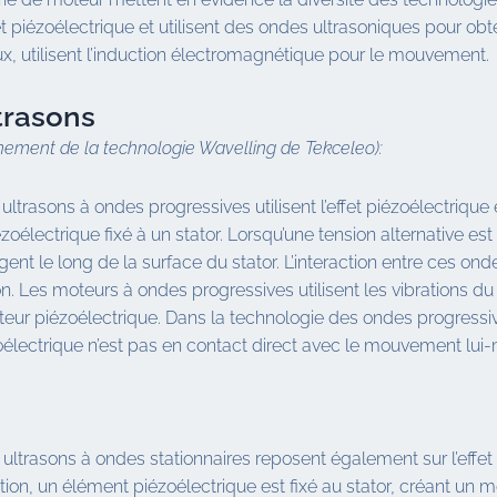
fet piézoélectrique et utilisent des ondes ultrasoniques pour o
x, utilisent l’induction électromagnétique pour le mouvement.
trasons
nnement de la technologie Wavelling de Tekceleo):
 ultrasons à ondes progressives utilisent l’effet piézoélectrique
électrique fixé à un stator. Lorsqu’une tension alternative est 
nt le long de la surface du stator. L’interaction entre ces ond
. Les moteurs à ondes progressives utilisent les vibrations du
eur piézoélectrique. Dans la technologie des ondes progressives
lectrique n’est pas en contact direct avec le mouvement lui-
ultrasons à ondes stationnaires reposent également sur l’effe
ion, un élément piézoélectrique est fixé au stator, créant un mot