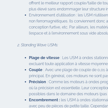
offrent le meilleur rapport couple/taille de t
plus élevé sans endommager leur structure in
Environnement d’utilisation : les USM n’utilis
non ferromagnétiques. Ils conviennent donc a
conception furtive, etc. Par ailleurs, les mat
l’espace et à l’environnement sous vide absolu
2. Standing Wave USMs:
Plage de vitesse
: Les USM à ondes stationna
excluant toute application à vitesse moyenne
Couple
: Avec une plage de couple de 0,01 à
principal. En général, ces moteurs ne sont p
Précision
: Comme les moteurs à ondes progres
où la précision est essentielle. Leur concept
possibles dans le domaine des moteurs (pas d
Encombrement :
les USM à ondes stationnai
avec peu de pièces de petite taille. Cependant