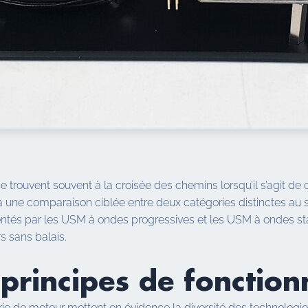
 trouvent souvent à la croisée des chemins lorsqu’il s’agit de 
 à une comparaison ciblée entre deux catégories distinctes au 
entés par les USM à ondes progressives et les USM à ondes sta
s sans balais.
principes de fonctio
e de moteur mettent en évidence la diversité des technologie