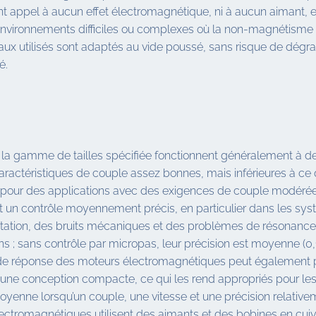
t appel à aucun effet électromagnétique, ni à aucun aimant, et
nvironnements difficiles ou complexes où la non-magnétisme e
ériaux utilisés sont adaptés au vide poussé, sans risque de dég
é.
la gamme de tailles spécifiée fonctionnent généralement à de
ractéristiques de couple assez bonnes, mais inférieures à ce q
s pour des applications avec des exigences de couple modérée
 un contrôle moyennement précis, en particulier dans les sys
 rotation, des bruits mécaniques et des problèmes de résonanc
ns ; sans contrôle par micropas, leur précision est moyenne (0
e réponse des moteurs électromagnétiques peut également pos
une conception compacte, ce qui les rend appropriés pour les a
moyenne lorsqu’un couple, une vitesse et une précision relativem
ectromagnétiques utilisent des aimants et des bobines en cuivr