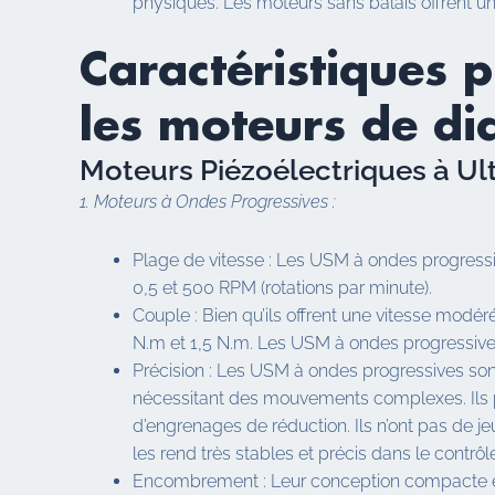
physiques. Les moteurs sans balais offrent u
Caractéristiques 
les moteurs de di
Moteurs Piézoélectriques à Ult
1. Moteurs à Ondes Progressives :
Plage de vitesse : Les USM à ondes progressi
0,5 et 500 RPM (rotations par minute).
Couple : Bien qu’ils offrent une vitesse modé
N.m et 1,5 N.m. Les USM à ondes progressives s
Précision : Les USM à ondes progressives sont
nécessitant des mouvements complexes. Ils pe
d’engrenages de réduction. Ils n’ont pas de je
les rend très stables et précis dans le contrôl
Encombrement : Leur conception compacte et l