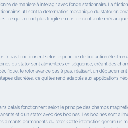
nné de manière à interagir avec l’onde stationnaire. La friction q
ionnaires utilisent la déformation mécanique du stator en cé
s, ce qui la rend plus fragile en cas de contrainte mécanique
as à pas fonctionnent selon le principe de l’induction électro
obines du stator sont alimentées en séquence, créant des champ
cifique, le rotor avance pas à pas, réalisant un déplacement 
tapes discrètes, ce qui les rend adaptés aux applications néce
ans balais fonctionnent selon le principe des champs magnétiq
nents et d’un stator avec des bobines. Les bobines sont ali
les aimants permanents du rotor. Cette interaction génère un 