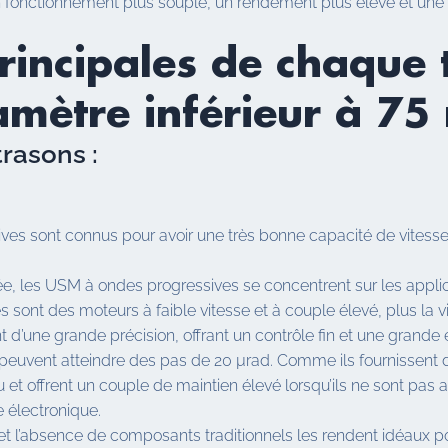
n fonctionnement plus souple, un rendement plus élevé et une 
principales de chaque
amètre inférieur à 7
rasons :
ves sont connus pour avoir une très bonne capacité de vitesse
rée, les USM à ondes progressives se concentrent sur les appl
ont des moteurs à faible vitesse et à couple élevé, plus la vit
 d’une grande précision, offrant un contrôle fin et une grande 
uvent atteindre des pas de 20 µrad. Comme ils fournissent di
u et offrent un couple de maintien élevé lorsqu’ils ne sont pas
e électronique.
’absence de composants traditionnels les rendent idéaux pour