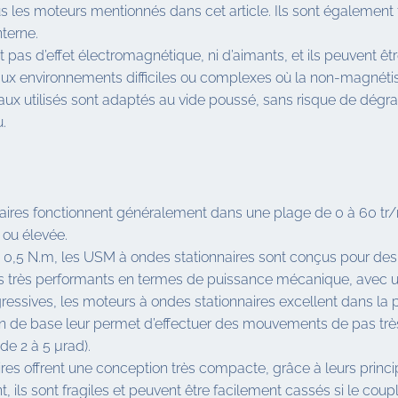
ous les moteurs mentionnés dans cet article. Ils sont également
terne.
ent pas d’effet électromagnétique, ni d’aimants, et ils peuvent 
ux environnements difficiles ou complexes où la non-magnétis
ériaux utilisés sont adaptés au vide poussé, sans risque de dég
.
ires fonctionnent généralement dans une plage de 0 à 60 tr/min
 ou élevée.
 0,5 N.m, les USM à ondes stationnaires sont conçus pour des 
as très performants en termes de puissance mécanique, avec un
sives, les moteurs à ondes stationnaires excellent dans la pr
ion de base leur permet d’effectuer des mouvements de pas très
e 2 à 5 µrad).
res offrent une conception très compacte, grâce à leurs princ
, ils sont fragiles et peuvent être facilement cassés si le coup