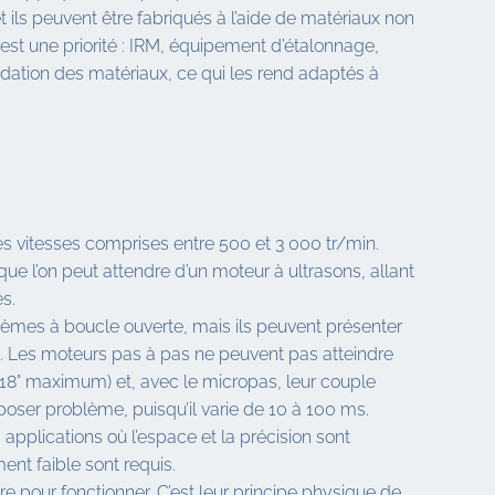
 ils peuvent être fabriqués à l’aide de matériaux non
st une priorité : IRM, équipement d’étalonnage,
radation des matériaux, ce qui les rend adaptés à
s vitesses comprises entre 500 et 3 000 tr/min.
ue l’on peut attendre d’un moteur à ultrasons, allant
s.
tèmes à boucle ouverte, mais ils peuvent présenter
e. Les moteurs pas à pas ne peuvent pas atteindre
,18° maximum) et, avec le micropas, leur couple
er problème, puisqu’il varie de 10 à 100 ms.
pplications où l’espace et la précision sont
ent faible sont requis.
e pour fonctionner. C’est leur principe physique de