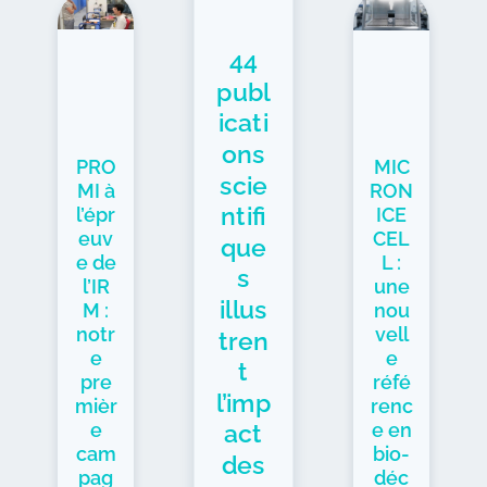
44
publ
icati
ons
PRO
MIC
scie
MI à
RON
ntifi
l’épr
ICE
euv
CEL
que
e de
L :
s
l’IR
une
illus
M :
nou
notr
vell
tren
e
e
t
pre
réfé
l’imp
mièr
renc
e
e en
act
cam
bio-
des
pag
déc