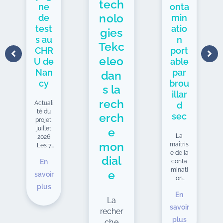
tech
ne
onta
nolo
de
min
test
atio
gies
s au
n
Tekc
CHR
port
eleo
U de
able
Nan
par
dan
cy
brou
s la
illar
rech
Actuali
d
té du
sec
erch
projet,
juillet
e
La
2026
mon
maîtris
Les 7
e de la
et 8
dial
En
conta
juillet,
minati
l'équip
e
savoir
on
e
plus
enviro
Tekcel
En
nneme
eo a
La
ntale
passé
savoir
recher
est
deux
plus
deven
che
journé