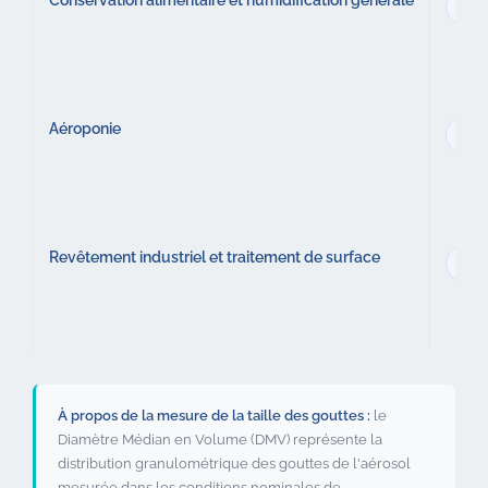
Conservation alimentaire et humidification générale
8 µ
Aéroponie
20 
Revêtement industriel et traitement de surface
8 µ
À propos de la mesure de la taille des gouttes :
le
Diamètre Médian en Volume (DMV) représente la
distribution granulométrique des gouttes de l'aérosol
mesurée dans les conditions nominales de