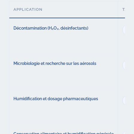
APPLICATION
TAIL
Décontamination (H₂O₂, désinfectants)
5 µ
Microbiologie et recherche sur les aérosols
5 µ
Humidification et dosage pharmaceutiques
5 µ