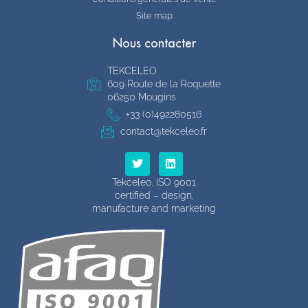
Site map
Nous contacter
TEKCELEO
609 Route de la Roquette
06250 Mougins
+33 (0)492280516
contact@tekceleo.fr
T
L
w
i
i
n
Tekceleo, ISO 9001
t
k
certified – design,
t
e
manufacture and marketing
e
d
r
i
n