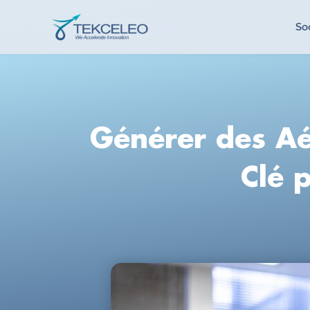
Aller
au
Tekceleo
So
contenu
Générer des Aé
Clé 