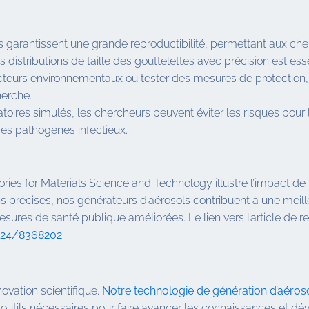
garantissent une grande reproductibilité, permettant aux c
es distributions de taille des gouttelettes avec précision est e
cteurs environnementaux ou tester des mesures de protection, no
herche.
toires simulés, les chercheurs peuvent éviter les risques pour
des pathogènes infectieux.
ries for Materials Science and Technology illustre l’impact de
ons précises, nos générateurs d’aérosols contribuent à une m
sures de santé publique améliorées. Le lien vers l’article de r
2024/8368202
ovation scientifique.
Notre technologie de génération d’aéros
s outils nécessaires pour faire avancer les connaissances et d