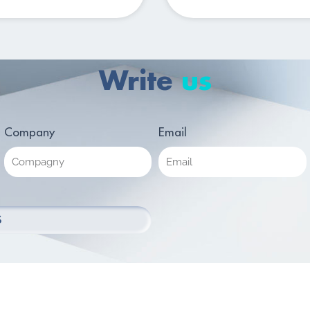
Write
us
Company
Email