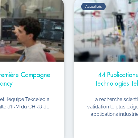
Actualités
 Première Campagne
44 Publications 
Nancy
Technologies Te
llet, l’équipe Tekceleo a
La recherche scient
alle d’IRM du CHRU de
validation le plus exi
applications industrie