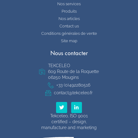
Nos services
Produits
Nos articles
Contact us
Conditions générales de vente
Site map
Nous contacter
TEKCELEO
609 Route de la Roquette
06250 Mougins
+33 (0)492280516
contact@tekceleo.fr
T
L
w
i
i
n
Tekceleo, ISO 9001
t
k
certified – design,
t
e
manufacture and marketing
e
d
r
i