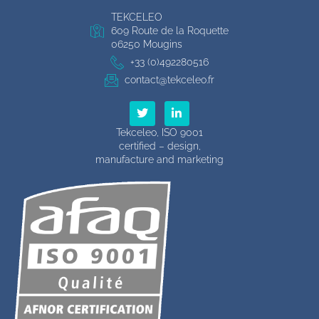
TEKCELEO
609 Route de la Roquette
06250 Mougins
+33 (0)492280516
contact@tekceleo.fr
T
L
w
i
i
n
Tekceleo, ISO 9001
t
k
certified – design,
t
e
manufacture and marketing
e
d
r
i
n